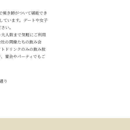
で焼き師がついて堪能でき
しています。デートや女子
ださい。
～大人数まで気軽にご利用
会社の同僚たちの飲み会
フトドリンクのみの飲み放
で、宴会やパーティでもご
き通り